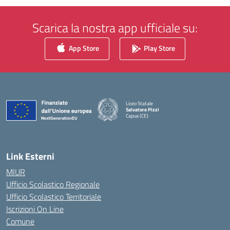
Scarica la nostra app ufficiale su:
App Store
Play Store
Liceo Statale
Salvatore Pizzi
Capua (CE)
— Visita la pagina iniziale della scuola
Link Esterni
MIUR
Ufficio Scolastico Regionale
Ufficio Scolastico Territoriale
Iscrizioni On Line
Comune