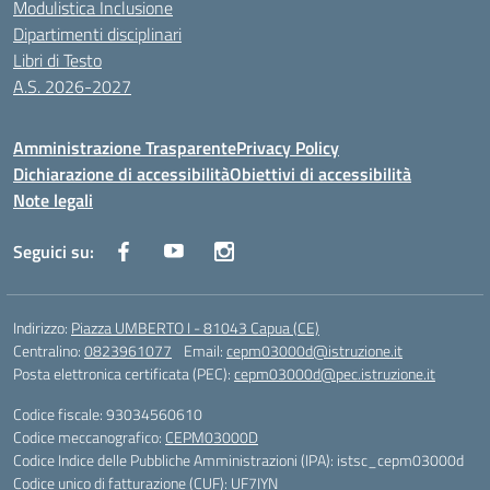
Modulistica Inclusione
Dipartimenti disciplinari
Libri di Testo
A.S. 2026-2027
Amministrazione Trasparente
Privacy Policy
Dichiarazione di accessibilità
Obiettivi di accessibilità
Note legali
Seguici su:
Indirizzo:
Piazza UMBERTO I - 81043 Capua (CE)
Centralino:
0823961077
Email:
cepm03000d@istruzione.it
Posta elettronica certificata (PEC):
cepm03000d@pec.istruzione.it
Codice fiscale: 93034560610
Codice meccanografico:
CEPM03000D
Codice Indice delle Pubbliche Amministrazioni (IPA): istsc_cepm03000d
Codice unico di fatturazione (CUF): UF7IYN