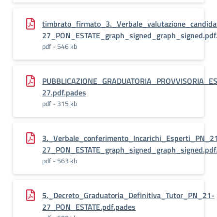
timbrato_firmato_3._Verbale_valutazione_candid
27_PON_ESTATE_graph_signed_graph_signed.pdf
pdf - 546 kb
PUBBLICAZIONE_GRADUATORIA_PROVVISORIA_ES
27.pdf.pades
pdf - 315 kb
3._Verbale_conferimento_Incarichi_Esperti_PN_2
27_PON_ESTATE_graph_signed_graph_signed.pdf
pdf - 563 kb
5._Decreto_Graduatoria_Definitiva_Tutor_PN_21-
27_PON_ESTATE.pdf.pades