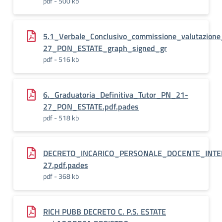
pdf - 500 kb
5.1_Verbale_Conclusivo_commissione_valutazion
27_PON_ESTATE_graph_signed_gr
pdf - 516 kb
6._Graduatoria_Definitiva_Tutor_PN_21-
27_PON_ESTATE.pdf.pades
pdf - 518 kb
DECRETO_INCARICO_PERSONALE_DOCENTE_INT
27.pdf.pades
pdf - 368 kb
RICH PUBB DECRETO C. P.S. ESTATE