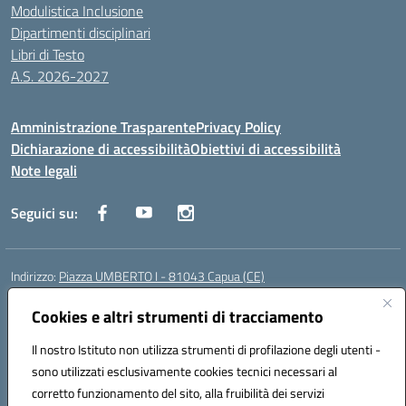
Modulistica Inclusione
Dipartimenti disciplinari
Libri di Testo
A.S. 2026-2027
Amministrazione Trasparente
Privacy Policy
Dichiarazione di accessibilità
Obiettivi di accessibilità
Note legali
Seguici su:
Indirizzo:
Piazza UMBERTO I - 81043 Capua (CE)
Centralino:
0823961077
Email:
cepm03000d@istruzione.it
Posta elettronica certificata (PEC):
Cookies e altri strumenti di tracciamento
cepm03000d@pec.istruzione.it
Codice fiscale: 93034560610
Il nostro Istituto non utilizza strumenti di profilazione degli utenti -
Codice meccanografico:
CEPM03000D
sono utilizzati esclusivamente cookies tecnici necessari al
Codice Indice delle Pubbliche Amministrazioni (IPA): istsc_cepm03000d
corretto funzionamento del sito, alla fruibilità dei servizi
Codice unico di fatturazione (CUF): UF7IYN