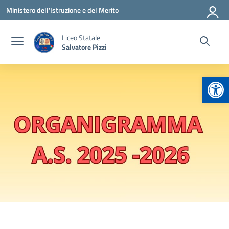
Vai ai contenuti
Vai al menu di navigazione
Vai al footer
Ministero dell'Istruzione e del Merito
Liceo Statale
Salvatore Pizzi
Apr