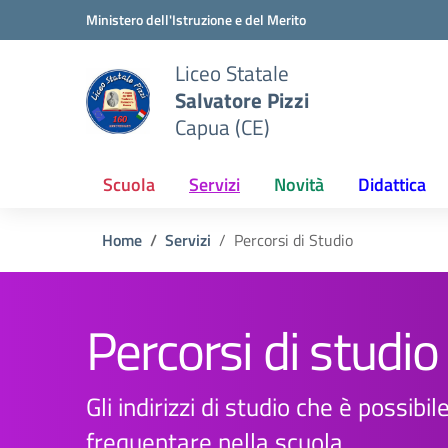
Vai ai contenuti
Vai al menu di navigazione
Vai al footer
Ministero dell'Istruzione e del Merito
Liceo Statale
Salvatore Pizzi
Capua (CE)
Scuola
Servizi
Novità
Didattica
Home
Servizi
Percorsi di Studio
Percorsi di studio
Gli indirizzi di studio che è possibil
frequentare nella scuola