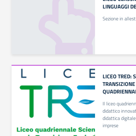
LINGUAGGI D
Sezione in alles
LICEO TRED: 
TRANSIZIONE 
QUADRIENNA
Il liceo quadri
didattico innova
didattica digital
imprese