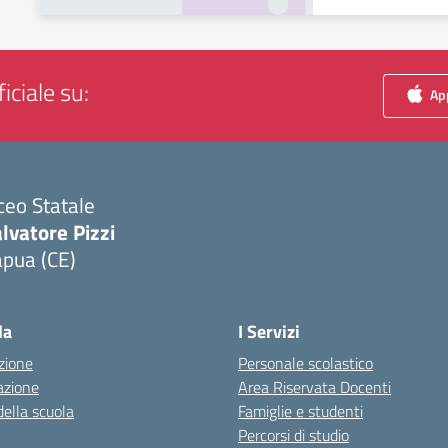
iciale su:
App
ceo Statale
lvatore Pizzi
apua (CE)
Visita la pagina iniziale della scuola
la
I Servizi
zione
Personale scolastico
azione
Area Riservata Docenti
della scuola
Famiglie e studenti
Percorsi di studio