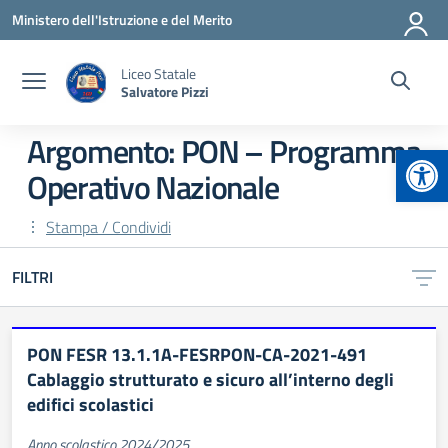
Vai ai contenuti
Vai al menu di navigazione
Vai al footer
Ministero dell'Istruzione e del Merito
Liceo Statale
Salvatore Pizzi
Argomento: PON – Programma
Apr
Operativo Nazionale
Stampa / Condividi
FILTRI
PON FESR 13.1.1A-FESRPON-CA-2021-491
Cablaggio strutturato e sicuro all’interno degli
edifici scolastici
Anno scolastico 2024/2025