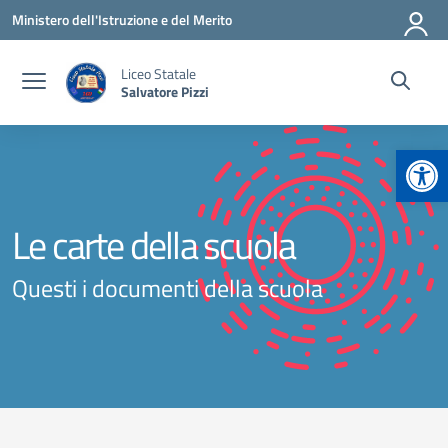
Vai ai contenuti
Vai al menu di navigazione
Vai al footer
Ministero dell'Istruzione e del Merito
Liceo Statale
Salvatore Pizzi
Apr
Le carte della scuola
Questi i documenti della scuola