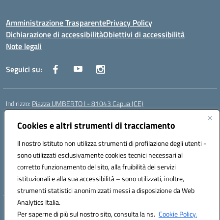
Amministrazione Trasparente
Privacy Policy
Dichiarazione di accessibilità
Obiettivi di accessibilità
Note legali
Seguici su:
Indirizzo:
Piazza UMBERTO I - 81043 Capua (CE)
Centralino:
0823961077
Email:
cepm03000d@istruzione.it
Posta elettronica certificata (PEC):
Cookies e altri strumenti di tracciamento
cepm03000d@pec.istruzione.it
Codice fiscale: 93034560610
Il nostro Istituto non utilizza strumenti di profilazione degli utenti -
Codice meccanografico:
CEPM03000D
sono utilizzati esclusivamente cookies tecnici necessari al
Codice Indice delle Pubbliche Amministrazioni (IPA): istsc_cepm03000d
corretto funzionamento del sito, alla fruibilità dei servizi
Codice unico di fatturazione (CUF): UF7IYN
istituzionali e alla sua accessibilità – sono utilizzati, inoltre,
strumenti statistici anonimizzati messi a disposizione da Web
Analytics Italia.
Hosting & Powered by 3D Solution S.r.l.
Per saperne di più sul nostro sito, consulta la ns.
Cookie Policy.