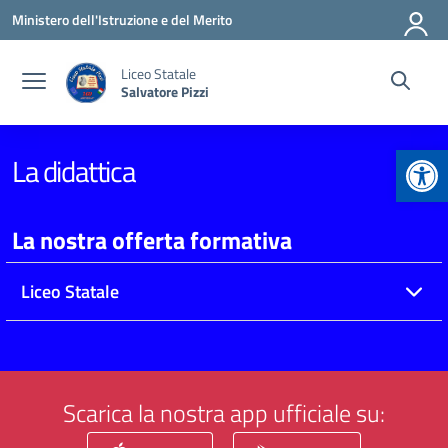
Vai ai contenuti
Vai al menu di navigazione
Vai al footer
Ministero dell'Istruzione e del Merito
Liceo Statale
Salvatore Pizzi
Apr
La didattica
La nostra offerta formativa
Liceo Statale
Scarica la nostra app ufficiale su: