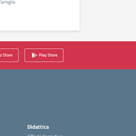
Famiglia
 Store
Play Store
Didattica