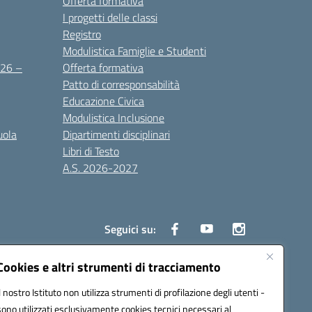
Offerta formativa
I progetti delle classi
Registro
Modulistica Famiglie e Studenti
2026 –
Offerta formativa
Patto di corresponsabilità
Educazione Civica
Modulistica Inclusione
uola
Dipartimenti disciplinari
Libri di Testo
A.S. 2026-2027
Seguici su:
Cookies e altri strumenti di tracciamento
Il nostro Istituto non utilizza strumenti di profilazione degli utenti -
3000d@pec.istruzione.it
sono utilizzati esclusivamente cookies tecnici necessari al