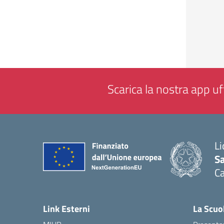
Scarica la nostra app uff
Li
Sa
C
— 
Link Esterni
La Scuo