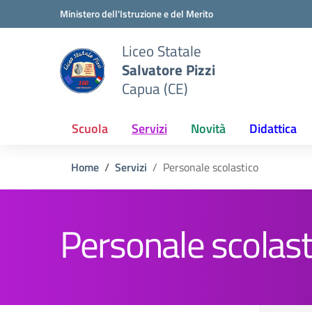
Vai ai contenuti
Vai al menu di navigazione
Vai al footer
Ministero dell'Istruzione e del Merito
Liceo Statale
Salvatore Pizzi
Capua (CE)
Scuola
Servizi
Novità
Didattica
Home
Servizi
Personale scolastico
Personale scolast