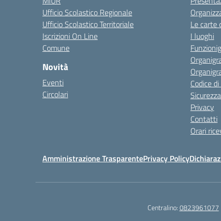
MIUR
Presenta
Ufficio Scolastico Regionale
Organizz
Ufficio Scolastico Territoriale
Le carte 
Iscrizioni On Line
I luoghi
Comune
Funzion
Organigr
Novità
Organigr
Eventi
Codice d
Circolari
Sicurezza
Privacy
Contatti
Orari ric
Amministrazione Trasparente
Privacy Policy
Dichiaraz
Centralino:
0823961077