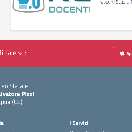
rapporti Scuola-
iciale su:
App
ceo Statale
lvatore Pizzi
apua (CE)
Visita la pagina iniziale della scuola
la
I Servizi