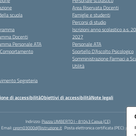
zione
Personale scolastico
azione
Area Riservata Docenti
della scuola
Famiglie e studenti
Percorsi di studio
igramma
Iscrizioni anno scolastico a.s. 
amma Docenti
2027
amma Personale ATA
Personale ATA
i Comportamento
Sportello D’Ascolto Psicologico
Somministrazione Farmaci a Sc
Utilità
evimento Segreteria
ione di accessibilità
Obiettivi di accessibilità
Note legali
Indirizzo:
Piazza UMBERTO I - 81043 Capua (CE)
Email:
cepm03000d@istruzione.it
Posta elettronica certificata (PEC):
cepm0