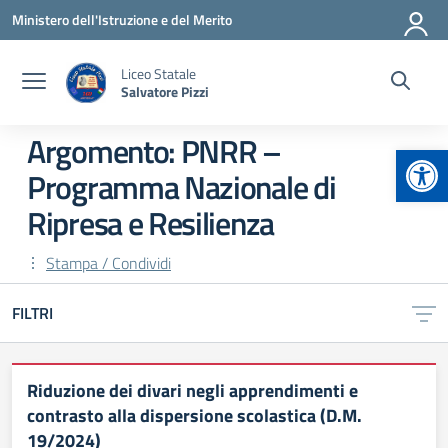
Vai ai contenuti
Vai al menu di navigazione
Vai al footer
Ministero dell'Istruzione e del Merito
Liceo Statale
Salvatore Pizzi
Argomento: PNRR –
Apr
Programma Nazionale di
Ripresa e Resilienza
Stampa / Condividi
FILTRI
Riduzione dei divari negli apprendimenti e
contrasto alla dispersione scolastica (D.M.
19/2024)