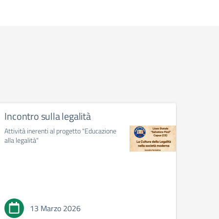
Incontro sulla legalità
Proge
è…..i
Attività inerenti al progetto "Educazione
sia”
alla legalità"
Proget
genera
l'impor
tessuti
13 Marzo 2026