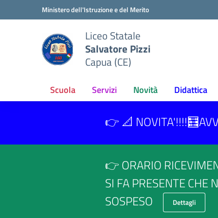
Vai ai contenuti
Vai al menu di navigazione
Vai al footer
Ministero dell'Istruzione e del Merito
Liceo Statale
Salvatore Pizzi
Capua (CE)
Scuola
Servizi
Novità
Didattica
👉 📐 NOVITA'!!!!🧮
👉 ORARIO RICEVIME
SI FA PRESENTE CHE N
SOSPESO
Dettagli