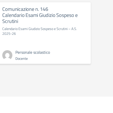
Comunicazione n. 146
Comu
Calendario Esami Giudizio Sospeso e
prefe
Scrutini
Chiusu
Calendario Esami Giudizio Sospeso e Scrutini – A.S.
2025-26
Personale scolastico
Docente