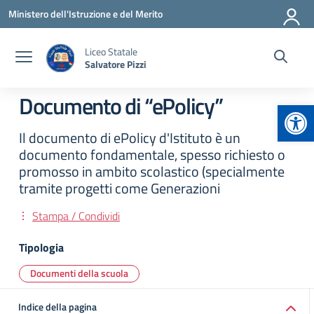
Vai ai contenuti
Vai al menu di navigazione
Vai al footer
Ministero dell'Istruzione e del Merito
Liceo Statale
Salvatore Pizzi
Documento di “ePolicy”
Apr
Il documento di ePolicy d'Istituto è un
documento fondamentale, spesso richiesto o
promosso in ambito scolastico (specialmente
tramite progetti come Generazioni
Stampa / Condividi
Tipologia
Documenti della scuola
Indice della pagina