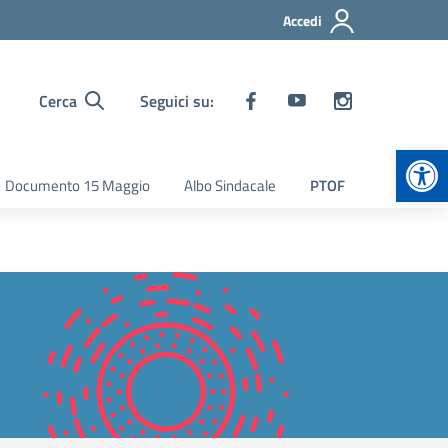
Accedi
Cerca
Seguici su:
Apr
Documento 15 Maggio
Albo Sindacale
PTOF