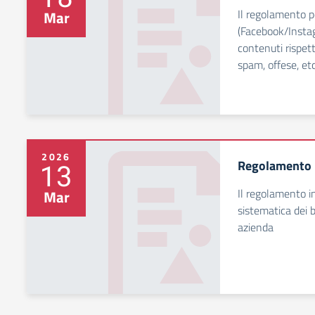
Il regolamento p
Mar
(Facebook/Instag
contenuti rispett
spam, offese, etc
2026
Regolamento 
13
Il regolamento in
Mar
sistematica dei b
azienda