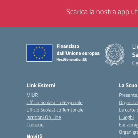
Scarica la nostra app uff
Li
Sa
C
— 
Link Esterni
La Scuo
MIUR
Presenta
Ufficio Scolastico Regionale
Organizz
Ufficio Scolastico Territoriale
Le carte 
Iscrizioni On Line
I luoghi
Comune
Funzion
Organigr
Novità