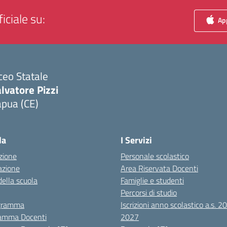
iciale su:
App
ceo Statale
lvatore Pizzi
apua (CE)
Visita la pagina iniziale della scuola
la
I Servizi
zione
Personale scolastico
azione
Area Riservata Docenti
della scuola
Famiglie e studenti
Percorsi di studio
igramma
Iscrizioni anno scolastico a.s. 
amma Docenti
2027