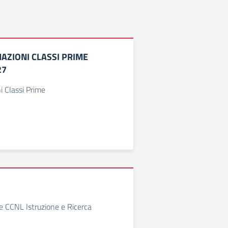
AZIONI CLASSI PRIME
27
i Classi Prime
 CCNL Istruzione e Ricerca