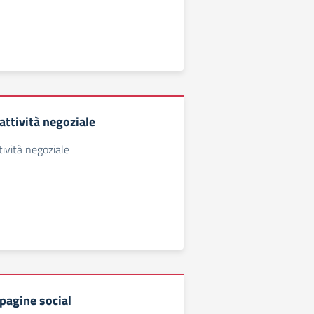
ttività negoziale
ività negoziale
pagine social