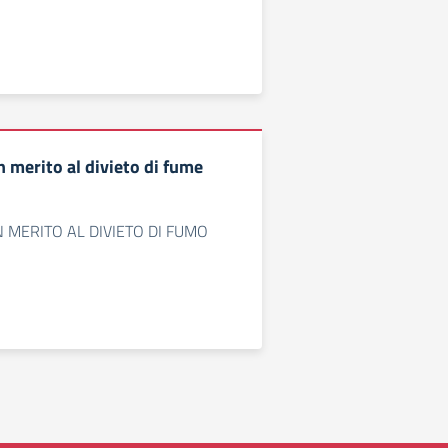
n merito al divieto di fume
N MERITO AL DIVIETO DI FUMO