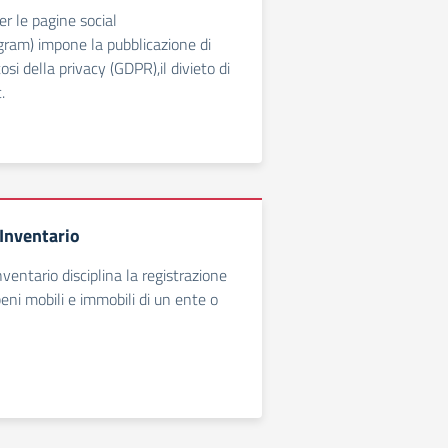
er le pagine social
ram) impone la pubblicazione di
osi della privacy (GDPR),il divieto di
.
Inventario
ventario disciplina la registrazione
eni mobili e immobili di un ente o