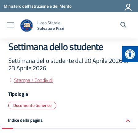
Vai ai contenuti
Vai al menu di navigazione
Vai al footer
Ministero dell'Istruzione e del Merito
Liceo Statale
Salvatore Pizzi
Settimana dello studente
Apr
Settimana dello studente dal 20 Aprile 2026 al
23 Aprile 2026
Stampa / Condividi
Tipologia
Documento Generico
Indice della pagina