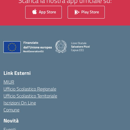
Scarica la nostra app ufficiale su:
App Store
Play Store
Liceo Statale
Salvatore Pizzi
Capua (CE)
— Visita la pagina iniziale della scuola
Link Esterni
MIUR
Ufficio Scolastico Regionale
Ufficio Scolastico Territoriale
Iscrizioni On Line
Comune
Novità
Eventi