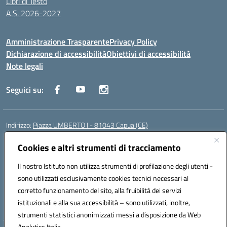
Libri di Testo
A.S. 2026-2027
Amministrazione Trasparente
Privacy Policy
Dichiarazione di accessibilità
Obiettivi di accessibilità
Note legali
Seguici su:
Indirizzo:
Piazza UMBERTO I - 81043 Capua (CE)
Centralino:
0823961077
Email:
cepm03000d@istruzione.it
Posta elettronica certificata (PEC):
Cookies e altri strumenti di tracciamento
cepm03000d@pec.istruzione.it
Codice fiscale: 93034560610
Il nostro Istituto non utilizza strumenti di profilazione degli utenti -
Codice meccanografico:
CEPM03000D
sono utilizzati esclusivamente cookies tecnici necessari al
Codice Indice delle Pubbliche Amministrazioni (IPA): istsc_cepm03000d
corretto funzionamento del sito, alla fruibilità dei servizi
Codice unico di fatturazione (CUF): UF7IYN
istituzionali e alla sua accessibilità – sono utilizzati, inoltre,
strumenti statistici anonimizzati messi a disposizione da Web
Analytics Italia.