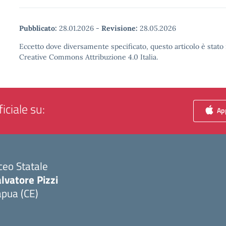
Pubblicato:
28.01.2026
-
Revisione:
28.05.2026
Eccetto dove diversamente specificato, questo articolo è stato 
Creative Commons Attribuzione 4.0 Italia.
iciale su:
App
ceo Statale
lvatore Pizzi
apua (CE)
Visita la pagina iniziale della scuola