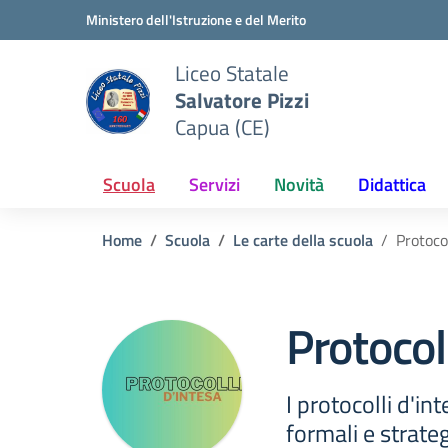
Vai ai contenuti
Vai al menu di navigazione
Vai al footer
Ministero dell'Istruzione e del Merito
Liceo Statale
Salvatore Pizzi
Capua (CE)
Scuola
Servizi
Novità
Didattica
Home
Scuola
Le carte della scuola
Protoco
Protocol
I protocolli d'in
formali e strategi