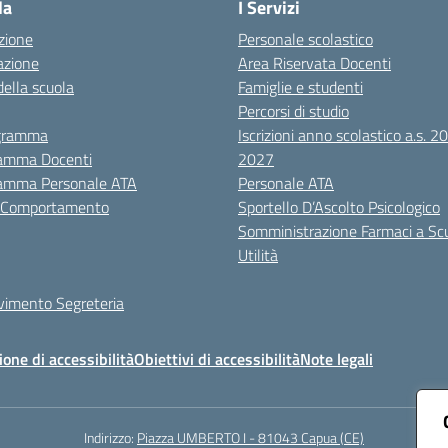
la
I Servizi
zione
Personale scolastico
azione
Area Riservata Docenti
della scuola
Famiglie e studenti
Percorsi di studio
igramma
Iscrizioni anno scolastico a.s. 
amma Docenti
2027
amma Personale ATA
Personale ATA
i Comportamento
Sportello D’Ascolto Psicologico
Somministrazione Farmaci a Sc
Utilità
evimento Segreteria
ione di accessibilità
Obiettivi di accessibilità
Note legali
Indirizzo:
Piazza UMBERTO I - 81043 Capua (CE)