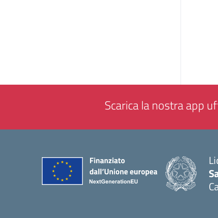
Scarica la nostra app uff
Li
Sa
C
— 