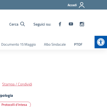
Accedi
Cerca
Seguici su:
Apr
Documento 15 Maggio
Albo Sindacale
PTOF
Stampa / Condividi
ipologia
Protocolli d'intesa