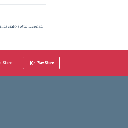
rilasciato sotto Licenza
 Store
Play Store