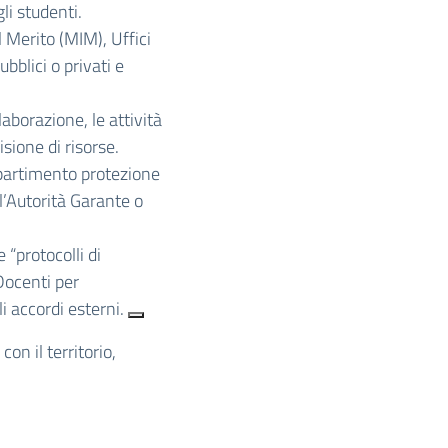
li studenti.
l Merito (MIM), Uffici
bblici o privati e
laborazione, le attività
sione di risorse.
ipartimento protezione
 l’Autorità Garante o
“protocolli di
Docenti per
li accordi esterni.
on il territorio,