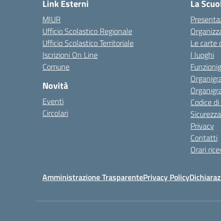
Link Esterni
La Scuo
MIUR
Presenta
Ufficio Scolastico Regionale
Organizz
Ufficio Scolastico Territoriale
Le carte 
Iscrizioni On Line
I luoghi
Comune
Funzion
Organigr
Novità
Organigr
Eventi
Codice d
Circolari
Sicurezza
Privacy
Contatti
Orari ric
Amministrazione Trasparente
Privacy Policy
Dichiaraz