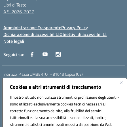
Libri di Testo
A.S. 2026-2027
Amministrazione Trasparente
Privacy Policy
Dichiarazione di accessibilità
Obiettivi di accessibilità
Note legali
Seguici su:
Indirizzo:
Piazza UMBERTO I - 81043 Capua (CE)
Centralino:
0823961077
Email:
cepm03000d@istruzione.it
Posta elettronica certificata (PEC):
Cookies e altri strumenti di tracciamento
cepm03000d@pec.istruzione.it
Codice fiscale: 93034560610
Il nostro Istituto non utilizza strumenti di profilazione degli utenti -
Codice meccanografico:
CEPM03000D
sono utilizzati esclusivamente cookies tecnici necessari al
Codice Indice delle Pubbliche Amministrazioni (IPA): istsc_cepm03000d
corretto funzionamento del sito, alla fruibilità dei servizi
Codice unico di fatturazione (CUF): UF7IYN
istituzionali e alla sua accessibilità – sono utilizzati, inoltre,
strumenti statistici anonimizzati messi a disposizione da Web