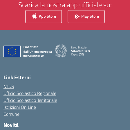
Scarica la nostra app ufficiale su:
App Store
Play Store
Liceo Statale
Salvatore Pizzi
Capua (CE)
— Visita la pagina iniziale della scuola
Link Esterni
MIUR
Ufficio Scolastico Regionale
Ufficio Scolastico Territoriale
Iscrizioni On Line
Comune
Novità