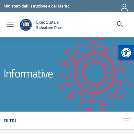
Vai ai contenuti
Vai al menu di navigazione
Vai al footer
Ministero dell'Istruzione e del Merito
Liceo Statale
Salvatore Pizzi
Apr
Informative
FILTRI