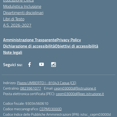
Educazione Civica
Modulistica Inclusione
Dipartimenti disciplinari
Libri di Testo
A.S. 2026-2027
Amministrazione Trasparente
Privacy Policy
Dichiarazione di accessibilità
Obiettivi di accessibilità
Note legali
Seguici su:
Indirizzo:
Piazza UMBERTO I - 81043 Capua (CE)
Centralino:
0823961077
Email:
cepm03000d@istruzione.it
Posta elettronica certificata (PEC):
cepm03000d@pec.istruzione.it
Codice fiscale: 93034560610
Codice meccanografico:
CEPM03000D
Codice Indice delle Pubbliche Amministrazioni (IPA): istsc_cepm03000d