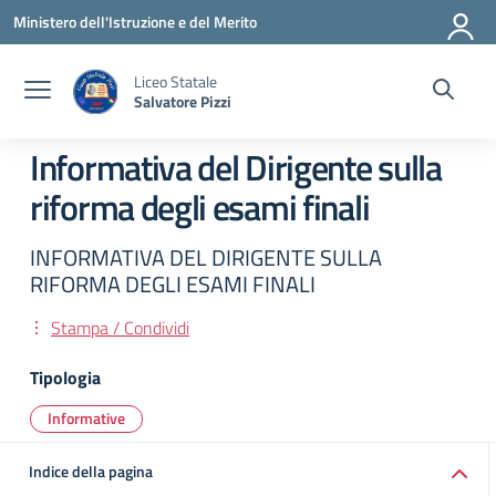
Vai ai contenuti
Vai al menu di navigazione
Vai al footer
Ministero dell'Istruzione e del Merito
Liceo Statale
Salvatore Pizzi
Informativa del Dirigente sulla
riforma degli esami finali
INFORMATIVA DEL DIRIGENTE SULLA
RIFORMA DEGLI ESAMI FINALI
Stampa / Condividi
Tipologia
Informative
Indice della pagina