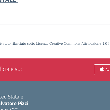
è stato rilasciato sotto Licenza Creative Commons Attribuzione 4.0 It
iciale su:
App
ceo Statale
lvatore Pizzi
apua (CE)