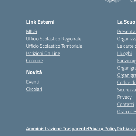
— 
Link Esterni
La Scuo
MIUR
Presenta
Ufficio Scolastico Regionale
Organizz
Ufficio Scolastico Territoriale
Le carte 
Iscrizioni On Line
I luoghi
Comune
Funzion
Organigr
Novità
Organigr
Eventi
Codice d
Circolari
Sicurezza
Privacy
Contatti
Orari ric
Amministrazione Trasparente
Privacy Policy
Dichiaraz