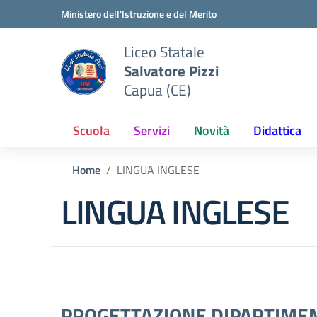
Vai ai contenuti
Vai al menu di navigazione
Vai al footer
Ministero dell'Istruzione e del Merito
Liceo Statale
Salvatore Pizzi
Capua (CE)
Scuola
Servizi
Novità
Didattica
Home
LINGUA INGLESE
LINGUA INGLESE
PROGETTAZIONE DIPARTIME