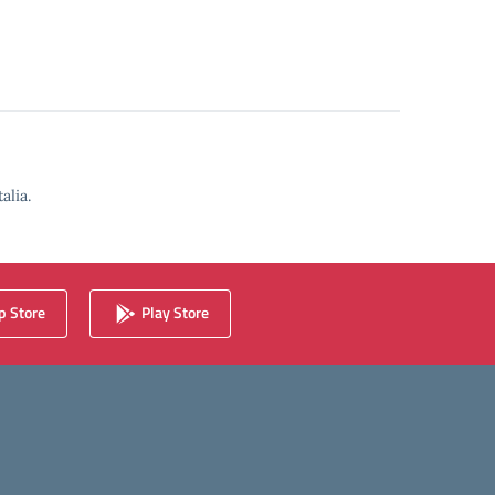
alia.
 Store
Play Store