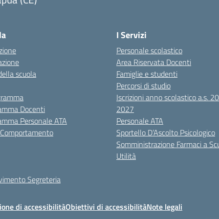
Visita la pagina iniziale della scuola
la
I Servizi
zione
Personale scolastico
azione
Area Riservata Docenti
della scuola
Famiglie e studenti
Percorsi di studio
igramma
Iscrizioni anno scolastico a.s. 
amma Docenti
2027
amma Personale ATA
Personale ATA
i Comportamento
Sportello D’Ascolto Psicologico
Somministrazione Farmaci a Sc
Utilità
evimento Segreteria
ione di accessibilità
Obiettivi di accessibilità
Note legali