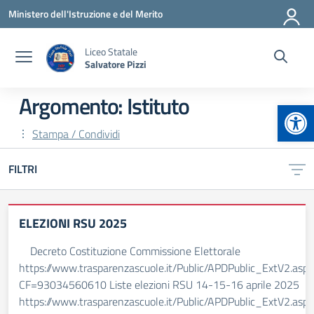
Vai ai contenuti
Vai al menu di navigazione
Vai al footer
Ministero dell'Istruzione e del Merito
Liceo Statale
Salvatore Pizzi
Argomento: Istituto
Apr
Stampa / Condividi
FILTRI
ELEZIONI RSU 2025
Decreto Costituzione Commissione Elettorale
https://www.trasparenzascuole.it/Public/APDPublic_ExtV2.aspx
CF=93034560610 Liste elezioni RSU 14-15-16 aprile 2025
https://www.trasparenzascuole.it/Public/APDPublic_ExtV2.aspx