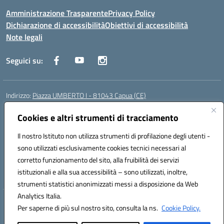
Amministrazione Trasparente
Privacy Policy
Dichiarazione di accessibilità
Obiettivi di accessibilità
Note legali
Seguici su:
Indirizzo:
Piazza UMBERTO I - 81043 Capua (CE)
Centralino:
0823961077
Email:
cepm03000d@istruzione.it
Posta elettronica certificata (PEC):
Cookies e altri strumenti di tracciamento
cepm03000d@pec.istruzione.it
Codice fiscale: 93034560610
Il nostro Istituto non utilizza strumenti di profilazione degli utenti -
Codice meccanografico:
CEPM03000D
sono utilizzati esclusivamente cookies tecnici necessari al
Codice Indice delle Pubbliche Amministrazioni (IPA): istsc_cepm03000d
corretto funzionamento del sito, alla fruibilità dei servizi
Codice unico di fatturazione (CUF): UF7IYN
istituzionali e alla sua accessibilità – sono utilizzati, inoltre,
strumenti statistici anonimizzati messi a disposizione da Web
Analytics Italia.
Hosting & Powered by 3D Solution S.r.l.
Per saperne di più sul nostro sito, consulta la ns.
Cookie Policy.
Concept & Design by Designers Italia