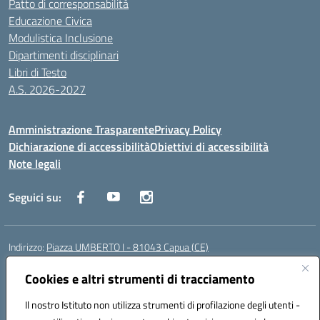
Patto di corresponsabilità
Educazione Civica
Modulistica Inclusione
Dipartimenti disciplinari
Libri di Testo
A.S. 2026-2027
Amministrazione Trasparente
Privacy Policy
Dichiarazione di accessibilità
Obiettivi di accessibilità
Note legali
Seguici su:
Indirizzo:
Piazza UMBERTO I - 81043 Capua (CE)
Centralino:
0823961077
Email:
cepm03000d@istruzione.it
Posta elettronica certificata (PEC):
Cookies e altri strumenti di tracciamento
cepm03000d@pec.istruzione.it
Codice fiscale: 93034560610
Il nostro Istituto non utilizza strumenti di profilazione degli utenti -
Codice meccanografico:
CEPM03000D