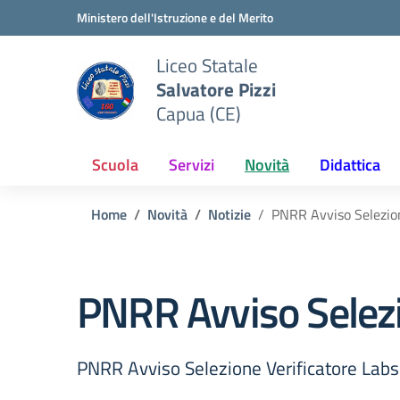
Vai ai contenuti
Vai al menu di navigazione
Vai al footer
Ministero dell'Istruzione e del Merito
Liceo Statale
Salvatore Pizzi
Capua (CE)
Scuola
Servizi
Novità
Didattica
Home
Novità
Notizie
PNRR Avviso Selezion
PNRR Avviso Selezi
PNRR Avviso Selezione Verificatore Labs