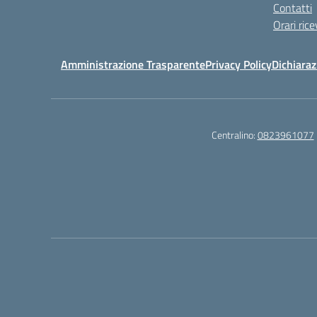
Contatti
Orari ric
Amministrazione Trasparente
Privacy Policy
Dichiaraz
Centralino:
0823961077