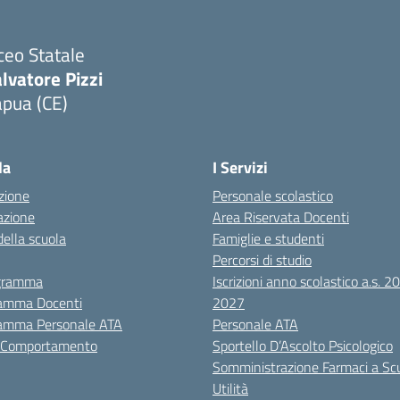
ceo Statale
lvatore Pizzi
apua (CE)
Visita la pagina iniziale della scuola
la
I Servizi
zione
Personale scolastico
azione
Area Riservata Docenti
della scuola
Famiglie e studenti
Percorsi di studio
igramma
Iscrizioni anno scolastico a.s. 
amma Docenti
2027
amma Personale ATA
Personale ATA
i Comportamento
Sportello D’Ascolto Psicologico
Somministrazione Farmaci a Sc
Utilità