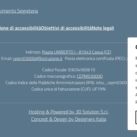
evimento Segreteria
ione di accessibilità
Obiettivi di accessibilità
Note legali
Indirizzo:
Piazza UMBERTO I - 81043 Capua (CE)
Email:
cepm03000d@istruzione.it
Posta elettronica certificata (PEC):
cepm0
Codice fiscale: 93034560610
Codice meccanografico:
CEPM03000D
Codice Indice delle Pubbliche Amministrazioni (IPA): istsc_cepm03000d
Codice unico di fatturazione (CUF): UF7IYN
Hosting & Powered by 3D Solution S.r.l.
Concept & Design by Designers Italia