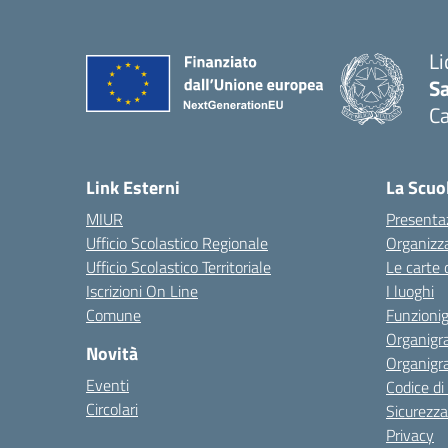
Li
Sa
C
— 
Link Esterni
La Scuo
MIUR
Presenta
Ufficio Scolastico Regionale
Organizz
Ufficio Scolastico Territoriale
Le carte 
Iscrizioni On Line
I luoghi
Comune
Funzion
Organigr
Novità
Organigr
Eventi
Codice d
Circolari
Sicurezza
Privacy