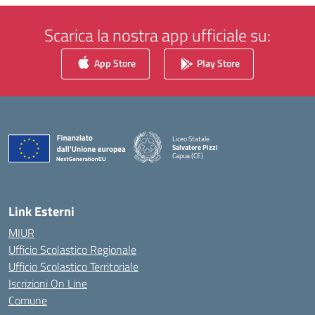
Scarica la nostra app ufficiale su:
App Store
Play Store
Liceo Statale
Salvatore Pizzi
Capua (CE)
— Visita la pagina iniziale della scuola
Link Esterni
MIUR
Ufficio Scolastico Regionale
Ufficio Scolastico Territoriale
Iscrizioni On Line
Comune