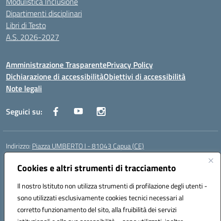
Modulistica Inclusione
Dipartimenti disciplinari
Libri di Testo
A.S. 2026-2027
Amministrazione Trasparente
Privacy Policy
Dichiarazione di accessibilità
Obiettivi di accessibilità
Note legali
Seguici su:
Indirizzo:
Piazza UMBERTO I - 81043 Capua (CE)
Centralino:
0823961077
Email:
cepm03000d@istruzione.it
Posta elettronica certificata (PEC):
Cookies e altri strumenti di tracciamento
cepm03000d@pec.istruzione.it
Codice fiscale: 93034560610
Il nostro Istituto non utilizza strumenti di profilazione degli utenti -
Codice meccanografico:
CEPM03000D
sono utilizzati esclusivamente cookies tecnici necessari al
Codice Indice delle Pubbliche Amministrazioni (IPA): istsc_cepm03000d
corretto funzionamento del sito, alla fruibilità dei servizi
Codice unico di fatturazione (CUF): UF7IYN