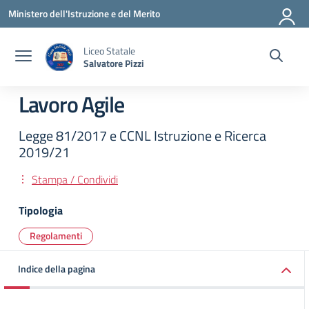
Vai ai contenuti
Vai al menu di navigazione
Vai al footer
Ministero dell'Istruzione e del Merito
Liceo Statale
Salvatore Pizzi
Lavoro Agile
Legge 81/2017 e CCNL Istruzione e Ricerca
2019/21
Stampa / Condividi
Tipologia
Regolamenti
Indice della pagina