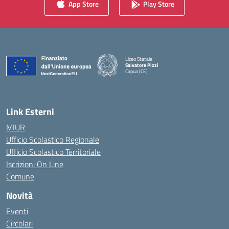
App Store
Play Store
Liceo Statale
Salvatore Pizzi
Capua (CE)
— Visita la pagina iniziale della scuola
Link Esterni
MIUR
Ufficio Scolastico Regionale
Ufficio Scolastico Territoriale
Iscrizioni On Line
Comune
Novità
Eventi
Circolari