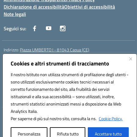
Dichiarazione di accessibilità
Obiettivi di accessibilità
Note legali
Seguici su:
Indirizzo:
Piazza UMBERTO I - 81043 Capua (CE)
Centralino:
0823961077
Email:
cepm03000d@istruzione.it
Posta elettronica certificata (PEC):
Cookies e altri strumenti di tracciamento
cepm03000d@pec.istruzione.it
Codice fiscale: 93034560610
Il nostro Istituto non utilizza strumenti di profilazione degli utenti -
Codice meccanografico:
CEPM03000D
sono utilizzati esclusivamente cookies tecnici necessari al
Codice Indice delle Pubbliche Amministrazioni (IPA): istsc_cepm03000d
corretto funzionamento del sito, alla fruibilità dei servizi
Codice unico di fatturazione (CUF): UF7IYN
istituzionali e alla sua accessibilità – sono utilizzati, inoltre,
strumenti statistici anonimizzati messi a disposizione da Web
Analytics Italia.
Hosting & Powered by 3D Solution S.r.l.
Per saperne di più sul nostro sito, consulta la ns.
Cookie Policy.
Concept & Design by Designers Italia
Personalizza
Rifiuta tutto
Accettare tutto