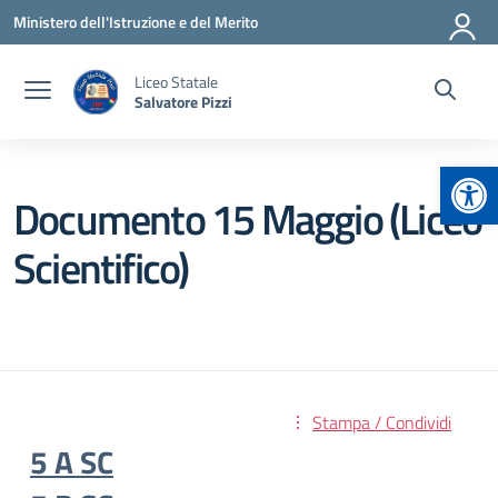
Vai ai contenuti
Vai al menu di navigazione
Vai al footer
Ministero dell'Istruzione e del Merito
Liceo Statale
Salvatore Pizzi
Apr
Documento 15 Maggio (Liceo
Scientifico)
Stampa / Condividi
5 A SC