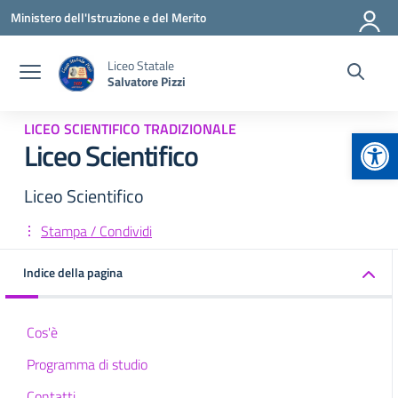
Vai ai contenuti
Vai al menu di navigazione
Vai al footer
Ministero dell'Istruzione e del Merito
Liceo Statale
Salvatore Pizzi
LICEO SCIENTIFICO TRADIZIONALE
Apr
Liceo Scientifico
Liceo Scientifico
Stampa / Condividi
Indice della pagina
Cos'è
Programma di studio
Contatti