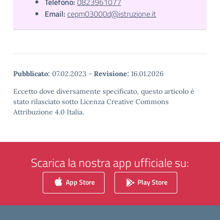
Telefono:
0823961077
Email:
cepm03000d@istruzione.it
Pubblicato:
07.02.2023
-
Revisione:
16.01.2026
Eccetto dove diversamente specificato, questo articolo è
stato rilasciato sotto Licenza Creative Commons
Attribuzione 4.0 Italia.
Scarica la nostra app ufficiale su:
App Store
Play Store