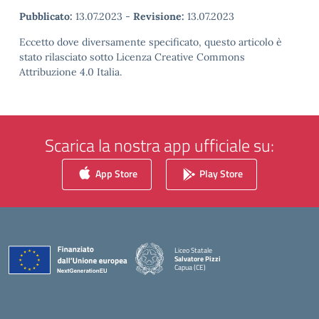
Pubblicato:
13.07.2023
-
Revisione:
13.07.2023
Eccetto dove diversamente specificato, questo articolo è
stato rilasciato sotto Licenza Creative Commons
Attribuzione 4.0 Italia.
Scarica la nostra app ufficiale su:
App Store
Play Store
Liceo Statale
Salvatore Pizzi
Capua (CE)
— Visita la pagina iniziale della scuola