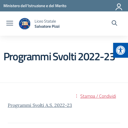
Vai ai contenuti
Vai al menu di navigazione
Vai al footer
Ministero dell'Istruzione e del Merito
Liceo Statale
Salvatore Pizzi
Apr
Programmi Svolti 2022-23
Stampa / Condividi
Programmi Svolti A.S. 2022-23