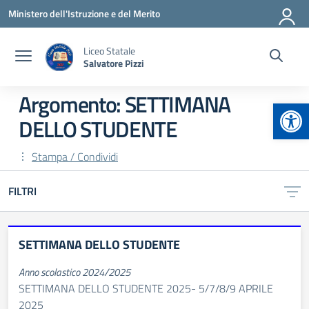
Vai ai contenuti
Vai al menu di navigazione
Vai al footer
Ministero dell'Istruzione e del Merito
Liceo Statale
Salvatore Pizzi
Argomento: SETTIMANA
Apr
DELLO STUDENTE
Stampa / Condividi
FILTRI
SETTIMANA DELLO STUDENTE
Anno scolastico 2024/2025
SETTIMANA DELLO STUDENTE 2025- 5/7/8/9 APRILE
2025