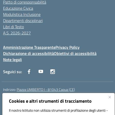
Patto di corresponsabilità
Educazione Civica
Modulistica Inclusione
Dipartimenti disciplinari
Libri di Testo
A.S. 2026-2027
Amministrazione Trasparente
Privacy Policy
Dichiarazione di accessibilità
Obiettivi di accessibilità
Note legali
Seguici su:
Indirizzo:
Piazza UMBERTO I - 81043 Capua (CE)
Centralino:
0823961077
Email:
cepm03000d@istruzione.it
Posta elettronica certificata (PEC):
Cookies e altri strumenti di tracciamento
cepm03000d@pec.istruzione.it
Codice fiscale: 93034560610
Il nostro Istituto non utilizza strumenti di profilazione degli utenti -