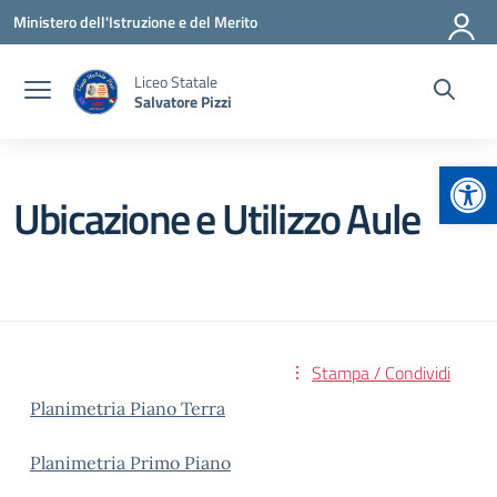
Vai ai contenuti
Vai al menu di navigazione
Vai al footer
Ministero dell'Istruzione e del Merito
Liceo Statale
Salvatore Pizzi
Apr
Ubicazione e Utilizzo Aule
Stampa / Condividi
Planimetria Piano Terra
Planimetria Primo Piano