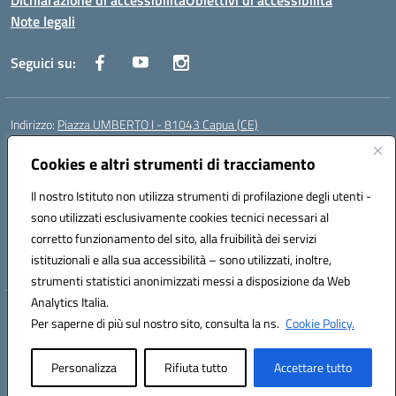
Dichiarazione di accessibilità
Obiettivi di accessibilità
Note legali
Seguici su:
Indirizzo:
Piazza UMBERTO I - 81043 Capua (CE)
Centralino:
0823961077
Email:
cepm03000d@istruzione.it
Posta elettronica certificata (PEC):
Cookies e altri strumenti di tracciamento
cepm03000d@pec.istruzione.it
Codice fiscale: 93034560610
Il nostro Istituto non utilizza strumenti di profilazione degli utenti -
Codice meccanografico:
CEPM03000D
sono utilizzati esclusivamente cookies tecnici necessari al
Codice Indice delle Pubbliche Amministrazioni (IPA): istsc_cepm03000d
corretto funzionamento del sito, alla fruibilità dei servizi
Codice unico di fatturazione (CUF): UF7IYN
istituzionali e alla sua accessibilità – sono utilizzati, inoltre,
strumenti statistici anonimizzati messi a disposizione da Web
Analytics Italia.
Hosting & Powered by 3D Solution S.r.l.
Per saperne di più sul nostro sito, consulta la ns.
Cookie Policy.
Concept & Design by Designers Italia
Personalizza
Rifiuta tutto
Accettare tutto