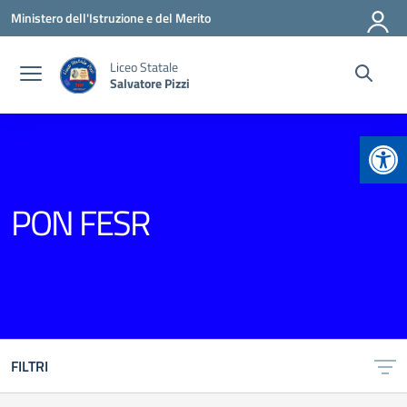
Vai ai contenuti
Vai al menu di navigazione
Vai al footer
Ministero dell'Istruzione e del Merito
Liceo Statale
Salvatore Pizzi
Apr
PON FESR
FILTRI