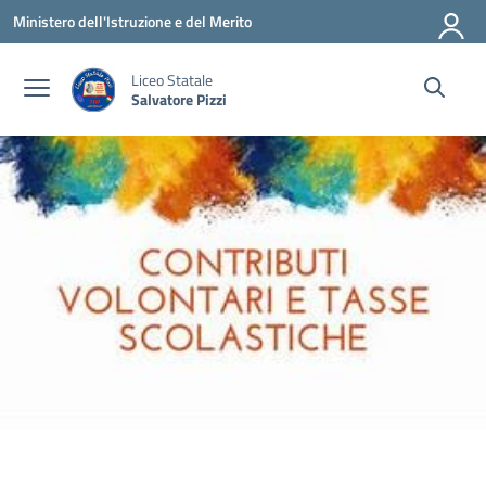
Vai ai contenuti
Vai al menu di navigazione
Vai al footer
Ministero dell'Istruzione e del Merito
Liceo Statale
Salvatore Pizzi