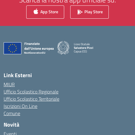
App Store
Play Store
Liceo Statale
Salvatore Pizzi
Capua (CE)
— Visita la pagina iniziale della scuola
Link Esterni
MIUR
Ufficio Scolastico Regionale
Ufficio Scolastico Territoriale
Iscrizioni On Line
Comune
Novità
Eventi