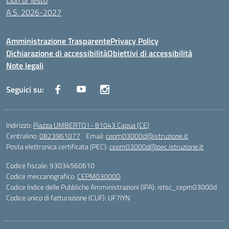
Libri di Testo
A.S. 2026-2027
Amministrazione Trasparente
Privacy Policy
Dichiarazione di accessibilità
Obiettivi di accessibilità
Note legali
Seguici su:
Indirizzo:
Piazza UMBERTO I - 81043 Capua (CE)
Centralino:
0823961077
Email:
cepm03000d@istruzione.it
Posta elettronica certificata (PEC):
cepm03000d@pec.istruzione.it
Codice fiscale: 93034560610
Codice meccanografico:
CEPM03000D
Codice Indice delle Pubbliche Amministrazioni (IPA): istsc_cepm03000d
Codice unico di fatturazione (CUF): UF7IYN