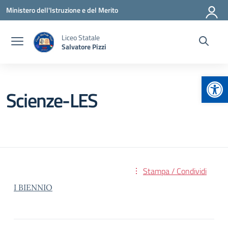
Vai ai contenuti
Vai al menu di navigazione
Vai al footer
Ministero dell'Istruzione e del Merito
Liceo Statale
Salvatore Pizzi
Apr
Scienze-LES
Stampa / Condividi
I BIENNIO