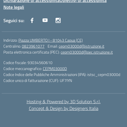
Dichiarazione di accessibilità
Obiettivi di accessibilità
Note legali
Seguici su:
Indirizzo:
Piazza UMBERTO I - 81043 Capua (CE)
Centralino:
0823961077
Email:
cepm03000d@istruzione.it
Posta elettronica certificata (PEC):
cepm03000d@pec.istruzione.it
Codice fiscale: 93034560610
Codice meccanografico:
CEPM03000D
Codice Indice delle Pubbliche Amministrazioni (IPA): istsc_cepm03000d
Codice unico di fatturazione (CUF): UF7IYN
Hosting & Powered by 3D Solution S.r.l.
Concept & Design by Designers Italia