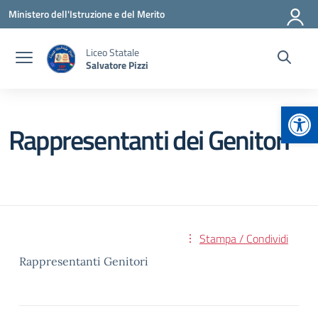
Vai ai contenuti
Vai al menu di navigazione
Vai al footer
Ministero dell'Istruzione e del Merito
Liceo Statale
Salvatore Pizzi
Apr
Rappresentanti dei Genitori
Stampa / Condividi
Rappresentanti Genitori