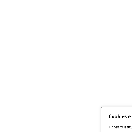
Cookies e 
Il nostro Isti