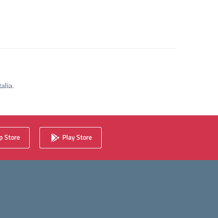
alia.
 Store
Play Store