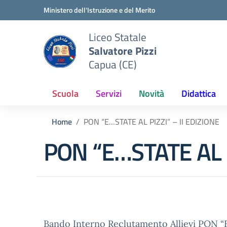
Vai ai contenuti
Vai al menu di navigazione
Vai al footer
Ministero dell'Istruzione e del Merito
Liceo Statale
Salvatore Pizzi
Capua (CE)
Scuola
Servizi
Novità
Didattica
Home
PON “E…STATE AL PIZZI” – II EDIZIONE
PON “E…STATE AL P
Bando Interno Reclutamento Allievi PON “E