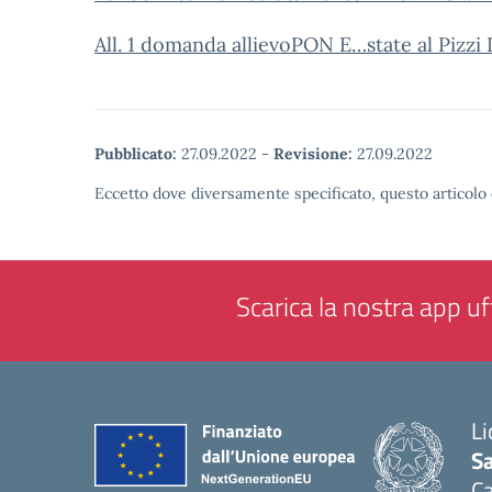
All. 1 domanda allievoPON E…state al Pizzi 
Pubblicato:
27.09.2022
-
Revisione:
27.09.2022
Eccetto dove diversamente specificato, questo articolo 
Scarica la nostra app uff
Li
Sa
C