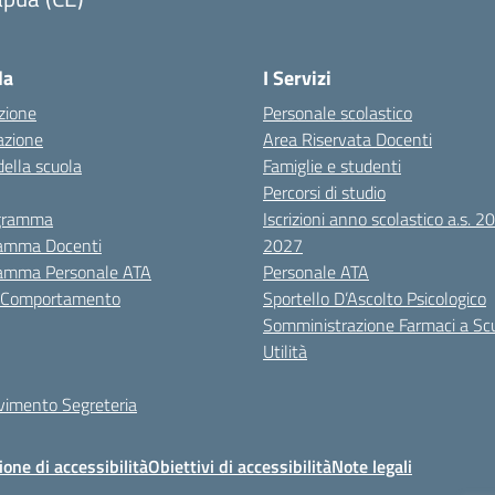
Visita la pagina iniziale della scuola
la
I Servizi
zione
Personale scolastico
azione
Area Riservata Docenti
della scuola
Famiglie e studenti
Percorsi di studio
igramma
Iscrizioni anno scolastico a.s. 
amma Docenti
2027
amma Personale ATA
Personale ATA
i Comportamento
Sportello D’Ascolto Psicologico
Somministrazione Farmaci a Sc
Utilità
evimento Segreteria
ione di accessibilità
Obiettivi di accessibilità
Note legali