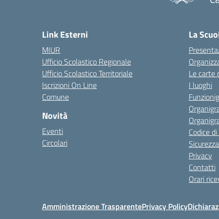
— 
Link Esterni
La Scuo
MIUR
Presenta
Ufficio Scolastico Regionale
Organizz
Ufficio Scolastico Territoriale
Le carte 
Iscrizioni On Line
I luoghi
Comune
Funzion
Organigr
Novità
Organigr
Eventi
Codice d
Circolari
Sicurezza
Privacy
Contatti
Orari ric
Amministrazione Trasparente
Privacy Policy
Dichiaraz