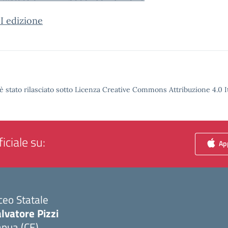
II edizione
è stato rilasciato sotto Licenza Creative Commons Attribuzione 4.0 It
iciale su:
App
ceo Statale
lvatore Pizzi
apua (CE)