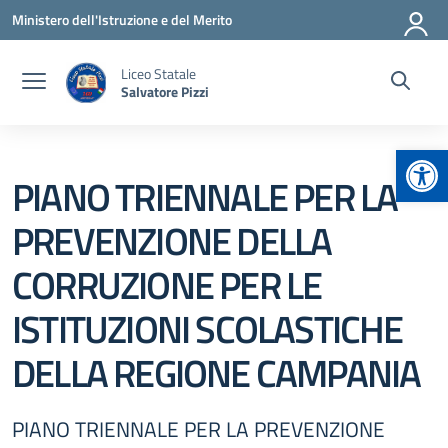
Vai ai contenuti
Vai al menu di navigazione
Vai al footer
Ministero dell'Istruzione e del Merito
Liceo Statale
Salvatore Pizzi
Apr
PIANO TRIENNALE PER LA
PREVENZIONE DELLA
CORRUZIONE PER LE
ISTITUZIONI SCOLASTICHE
DELLA REGIONE CAMPANIA
PIANO TRIENNALE PER LA PREVENZIONE