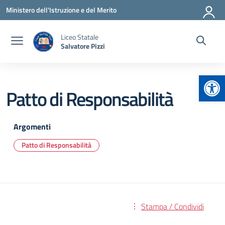
Vai ai contenuti
Vai al menu di navigazione
Vai al footer
Ministero dell'Istruzione e del Merito
Liceo Statale
Salvatore Pizzi
Apr
Patto di Responsabilità
Argomenti
Patto di Responsabilità
Stampa / Condividi