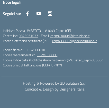
Note legali
Seguici su:
Indirizzo:
Piazza UMBERTO I - 81043 Capua (CE)
Centralino:
0823961077
Email:
cepm03000d@istruzione.it
Posta elettronica certificata (PEC):
cepm03000d@pec.istruzione.it
Codice fiscale: 93034560610
Codice meccanografico:
CEPM03000D
Codice Indice delle Pubbliche Amministrazioni (IPA): istsc_cepm03000d
Codice unico di fatturazione (CUF): UF7IYN
Hosting & Powered by 3D Solution S.r.l.
Concept & Design by Designers Italia