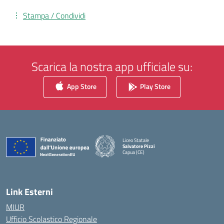
Stampa / Condividi
Scarica la nostra app ufficiale su:
App Store
Play Store
Liceo Statale
Salvatore Pizzi
Capua (CE)
— Visita la pagina iniziale della scuola
Link Esterni
MIUR
Ufficio Scolastico Regionale