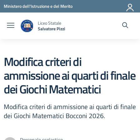
Vai ai contenuti
Vai al menu di navigazione
Vai al footer
Ministero dell'Istruzione e del Merito
Liceo Statale
Salvatore Pizzi
Modifica criteri di
ammissione ai quarti di finale
dei Giochi Matematici
Modifica criteri di ammissione ai quarti di finale
dei Giochi Matematici Bocconi 2026.
Personale scolastico