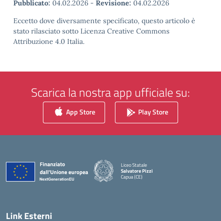
Pubblicato:
04.02.2026
-
Revisione:
04.02.2026
Eccetto dove diversamente specificato, questo articolo è
stato rilasciato sotto Licenza Creative Commons
Attribuzione 4.0 Italia.
Scarica la nostra app ufficiale su:
App Store
Play Store
Liceo Statale
Salvatore Pizzi
Capua (CE)
— Visita la pagina iniziale della scuola
Link Esterni