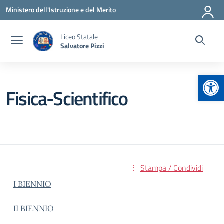
Vai ai contenuti
Vai al menu di navigazione
Vai al footer
Ministero dell'Istruzione e del Merito
Liceo Statale
Salvatore Pizzi
Apr
Fisica-Scientifico
Stampa / Condividi
I BIENNIO
II BIENNIO