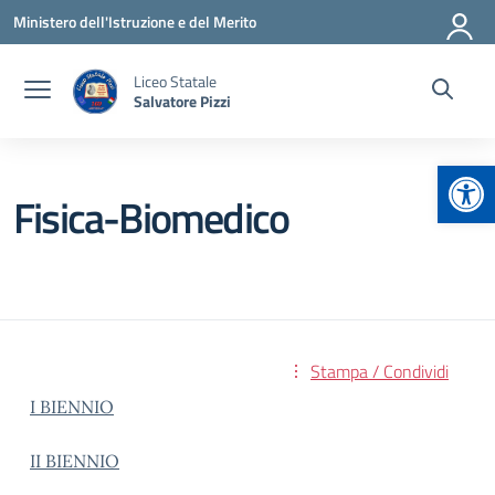
Vai ai contenuti
Vai al menu di navigazione
Vai al footer
Ministero dell'Istruzione e del Merito
Liceo Statale
Salvatore Pizzi
Apr
Fisica-Biomedico
Stampa / Condividi
I BIENNIO
II BIENNIO