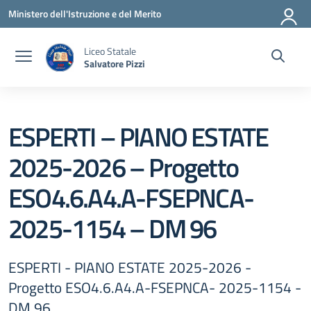
Vai ai contenuti
Vai al menu di navigazione
Vai al footer
Ministero dell'Istruzione e del Merito
Liceo Statale
Salvatore Pizzi
ESPERTI – PIANO ESTATE
2025-2026 – Progetto
ESO4.6.A4.A-FSEPNCA-
2025-1154 – DM 96
ESPERTI - PIANO ESTATE 2025-2026 -
Progetto ESO4.6.A4.A-FSEPNCA- 2025-1154 -
DM 96