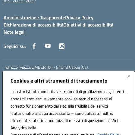
A.S. 2026-2027
Amministrazione Trasparente
Privacy Policy
Dichiarazione di accessibilità
Obiettivi di accessibilità
Note legali
Seguici su:
Indirizzo:
Piazza UMBERTO I - 81043 Capua (CE)
Centralino:
0823961077
Email:
cepm03000d@istruzione.it
Posta elettronica certificata (PEC):
Cookies e altri strumenti di tracciamento
cepm03000d@pec.istruzione.it
Codice fiscale: 93034560610
Il nostro Istituto non utilizza strumenti di profilazione degli utenti -
Codice meccanografico:
CEPM03000D
sono utilizzati esclusivamente cookies tecnici necessari al
Codice Indice delle Pubbliche Amministrazioni (IPA): istsc_cepm03000d
corretto funzionamento del sito, alla fruibilità dei servizi
Codice unico di fatturazione (CUF): UF7IYN
istituzionali e alla sua accessibilità – sono utilizzati, inoltre,
strumenti statistici anonimizzati messi a disposizione da Web
Analytics Italia.
Hosting & Powered by 3D Solution S.r.l.
Per saperne di più sul nostro sito, consulta la ns.
Cookie Policy.