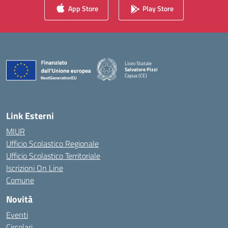
App Store
Play Store
Liceo Statale
Salvatore Pizzi
Capua (CE)
— Visita la pagina iniziale della scuola
Link Esterni
MIUR
Ufficio Scolastico Regionale
Ufficio Scolastico Territoriale
Iscrizioni On Line
Comune
Novità
Eventi
Circolari