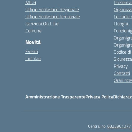
MIUR
Presenta
Ufficio Scolastico Regionale
Organizz
Ufficio Scolastico Territoriale
Le carte 
Iscrizioni On Line
I luoghi
Comune
Funzion
Organigr
Novità
Organigr
Eventi
Codice d
Circolari
Sicurezza
Privacy
Contatti
Orari ric
Amministrazione Trasparente
Privacy Policy
Dichiaraz
Centralino:
0823961077