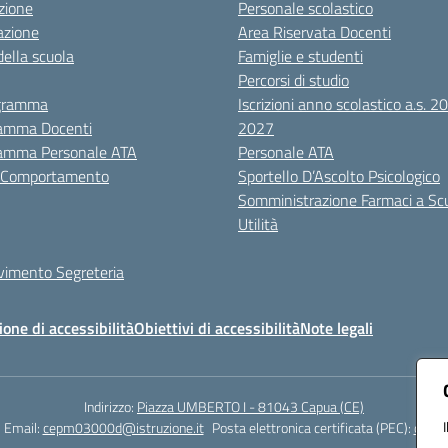
zione
Personale scolastico
azione
Area Riservata Docenti
della scuola
Famiglie e studenti
Percorsi di studio
igramma
Iscrizioni anno scolastico a.s. 
amma Docenti
2027
amma Personale ATA
Personale ATA
i Comportamento
Sportello D’Ascolto Psicologico
Somministrazione Farmaci a Sc
Utilità
evimento Segreteria
ione di accessibilità
Obiettivi di accessibilità
Note legali
Indirizzo:
Piazza UMBERTO I - 81043 Capua (CE)
Email:
cepm03000d@istruzione.it
Posta elettronica certificata (PEC):
cepm0