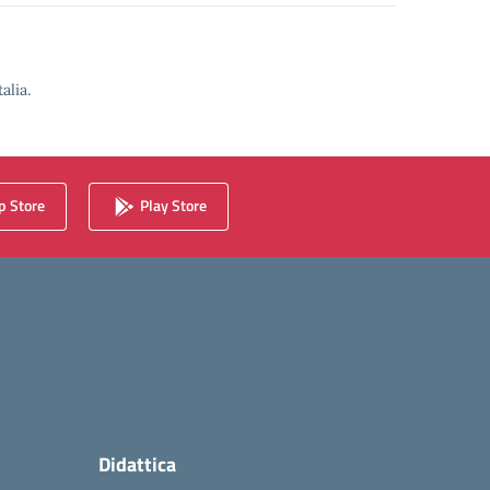
alia.
 Store
Play Store
Didattica