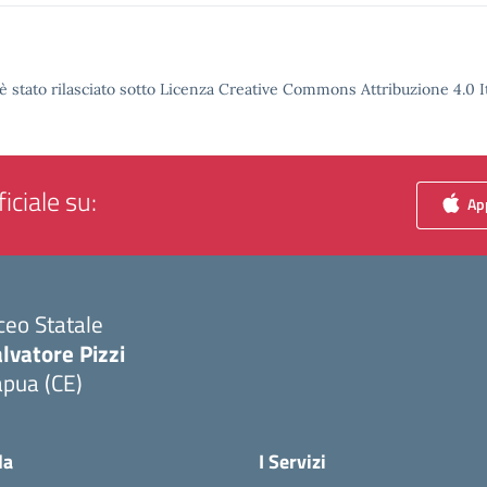
è stato rilasciato sotto Licenza Creative Commons Attribuzione 4.0 It
iciale su:
App
ceo Statale
lvatore Pizzi
apua (CE)
Visita la pagina iniziale della scuola
la
I Servizi