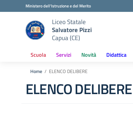
Vai ai contenuti
Vai al menu di navigazione
Vai al footer
Ministero dell'Istruzione e del Merito
Liceo Statale
Salvatore Pizzi
Capua (CE)
Scuola
Servizi
Novità
Didattica
Home
ELENCO DELIBERE
ELENCO DELIBERE