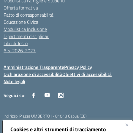
Modulistica Famiglie e Studenti
Offerta formativa
Patto di corresponsabilità
Educazione Civica
Modulistica Inclusione
Dipartimenti disciplinari
Libri di Testo
A.S. 2026-2027
Amministrazione Trasparente
Privacy Policy
Dichiarazione di accessibilità
Obiettivi di accessibilità
Note legali
Seguici su:
Indirizzo:
Piazza UMBERTO I - 81043 Capua (CE)
Centralino:
0823961077
Email:
cepm03000d@istruzione.it
Posta elettronica certificata (PEC):
cepm03000d@pec.istruzione.it
Cookies e altri strumenti di tracciamento