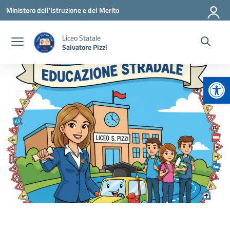
Vai ai contenuti
Vai al menu di navigazione
Vai al footer
Ministero dell'Istruzione e del Merito
Liceo Statale
Salvatore Pizzi
Apr