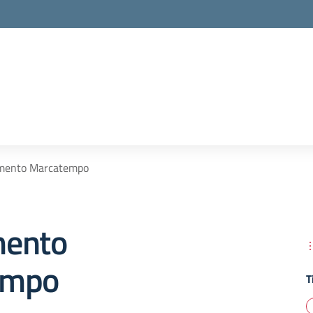
mento Marcatempo
mento
empo
T