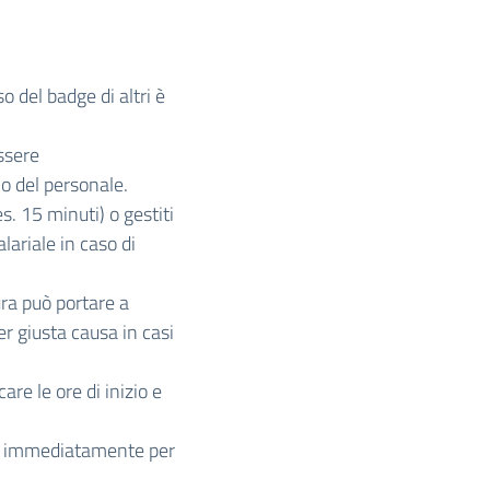
o del badge di altri è
ssere
io del personale.
s. 15 minuti) o gestiti
lariale in caso di
ra può portare a
er giusta causa in casi
are le ore di inizio e
o immediatamente per