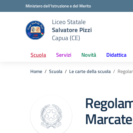
Vai ai contenuti
Vai al menu di navigazione
Vai al footer
Ministero dell'Istruzione e del Merito
Liceo Statale
Salvatore Pizzi
Capua (CE)
Scuola
Servizi
Novità
Didattica
Home
Scuola
Le carte della scuola
Regola
Regola
Marcat