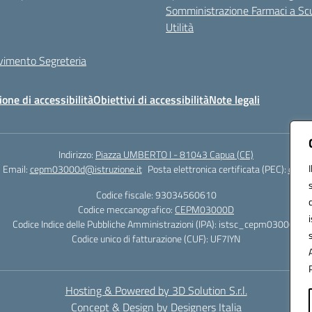
Somministrazione Farmaci a Sc
Utilità
evimento Segreteria
ione di accessibilità
Obiettivi di accessibilità
Note legali
Indirizzo:
Piazza UMBERTO I - 81043 Capua (CE)
Email:
cepm03000d@istruzione.it
Posta elettronica certificata (PEC):
cepm0
Codice fiscale: 93034560610
Codice meccanografico:
CEPM03000D
Codice Indice delle Pubbliche Amministrazioni (IPA): istsc_cepm03000d
Codice unico di fatturazione (CUF): UF7IYN
Hosting & Powered by 3D Solution S.r.l.
Concept & Design by Designers Italia