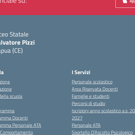
iciale su:
App
ceo Statale
lvatore Pizzi
apua (CE)
Visita la pagina iniziale della scuola
la
I Servizi
zione
Personale scolastico
azione
Area Riservata Docenti
della scuola
Famiglie e studenti
Percorsi di studio
igramma
Iscrizioni anno scolastico a.s. 
amma Docenti
2027
amma Personale ATA
Personale ATA
i Comportamento
Sportello D’Ascolto Psicologico