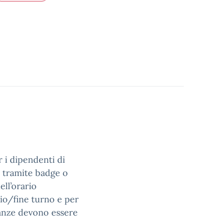
 i dipendenti di
e tramite badge o
ll’orario
zio/fine turno e per
anze devono essere