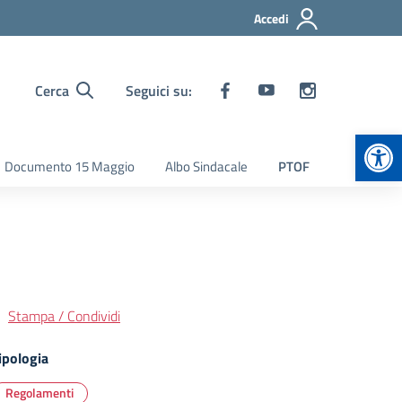
Accedi
Cerca
Seguici su:
Apr
Documento 15 Maggio
Albo Sindacale
PTOF
Stampa / Condividi
ipologia
Regolamenti