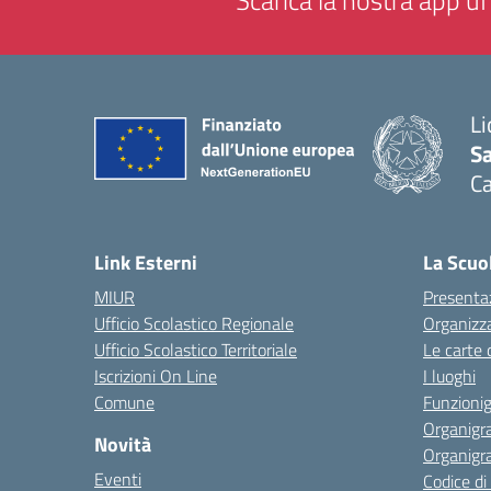
Scarica la nostra app uff
Li
Sa
C
— 
Link Esterni
La Scuo
MIUR
Presenta
Ufficio Scolastico Regionale
Organizz
Ufficio Scolastico Territoriale
Le carte 
Iscrizioni On Line
I luoghi
Comune
Funzion
Organigr
Novità
Organigr
Eventi
Codice d