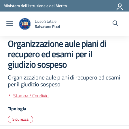
Vai ai contenuti
Vai al menu di navigazione
Vai al footer
Ministero dell'Istruzione e del Merito
Liceo Statale
Salvatore Pizzi
Organizzazione aule piani di
recupero ed esami per il
giudizio sospeso
Organizzazione aule piani di recupero ed esami
per il giudizio sospeso
Stampa / Condividi
Tipologia
Sicurezza