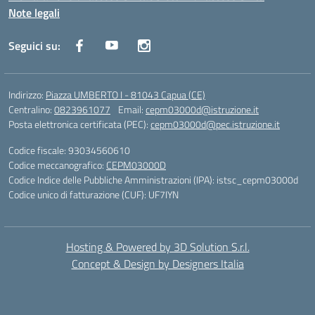
Note legali
Seguici su:
Indirizzo:
Piazza UMBERTO I - 81043 Capua (CE)
Centralino:
0823961077
Email:
cepm03000d@istruzione.it
Posta elettronica certificata (PEC):
cepm03000d@pec.istruzione.it
Codice fiscale: 93034560610
Codice meccanografico:
CEPM03000D
Codice Indice delle Pubbliche Amministrazioni (IPA): istsc_cepm03000d
Codice unico di fatturazione (CUF): UF7IYN
Hosting & Powered by 3D Solution S.r.l.
Concept & Design by Designers Italia