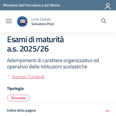
Vai ai contenuti
Vai al menu di navigazione
Vai al footer
Ministero dell'Istruzione e del Merito
Liceo Statale
Salvatore Pizzi
Esami di maturità
a.s. 2025/26
Adempimenti di carattere organizzativo ed
operativo delle Istituzioni scolastiche
Stampa / Condividi
Tipologia
Sicurezza
Indice della pagina