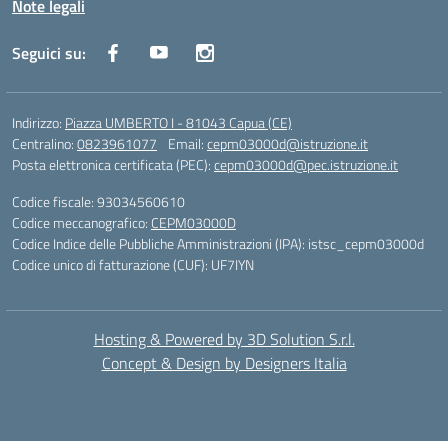
Note legali
Seguici su:
Indirizzo:
Piazza UMBERTO I - 81043 Capua (CE)
Centralino:
0823961077
Email:
cepm03000d@istruzione.it
Posta elettronica certificata (PEC):
cepm03000d@pec.istruzione.it
Codice fiscale: 93034560610
Codice meccanografico:
CEPM03000D
Codice Indice delle Pubbliche Amministrazioni (IPA): istsc_cepm03000d
Codice unico di fatturazione (CUF): UF7IYN
Hosting & Powered by 3D Solution S.r.l.
Concept & Design by Designers Italia