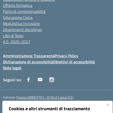
Offerta formativa
Patto di corresponsabilità
Educazione Civica
Modulistica Inclusione
Dipartimenti disciplinari
Libri di Testo
A.S. 2026-2027
Amministrazione Trasparente
Privacy Policy
Dichiarazione di accessibilità
Obiettivi di accessibilità
Note legali
Seguici su:
Indirizzo:
Piazza UMBERTO I - 81043 Capua (CE)
Centralino:
0823961077
Email:
cepm03000d@istruzione.it
Cookies e altri strumenti di tracciamento
Posta elettronica certificata (PEC):
cepm03000d@pec.istruzione.it