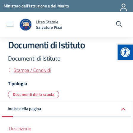
Vai ai contenuti
Vai al menu di navigazione
Vai al footer
Ministero dell'Istruzione e del Merito
Liceo Statale
Salvatore Pizzi
Documenti di Istituto
Apr
Documenti di Istituto
Stampa / Condividi
Tipologia
Documenti della scuola
Indice della pagina
Descrizione