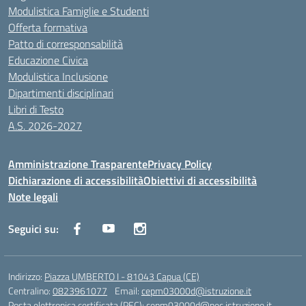
Modulistica Famiglie e Studenti
Offerta formativa
Patto di corresponsabilità
Educazione Civica
Modulistica Inclusione
Dipartimenti disciplinari
Libri di Testo
A.S. 2026-2027
Amministrazione Trasparente
Privacy Policy
Dichiarazione di accessibilità
Obiettivi di accessibilità
Note legali
Seguici su:
Indirizzo:
Piazza UMBERTO I - 81043 Capua (CE)
Centralino:
0823961077
Email:
cepm03000d@istruzione.it
Posta elettronica certificata (PEC):
cepm03000d@pec.istruzione.it