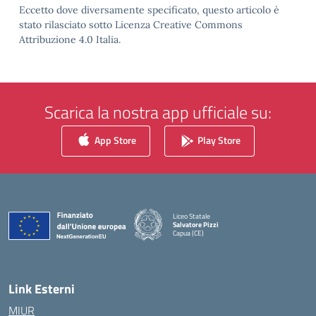
Eccetto dove diversamente specificato, questo articolo è
stato rilasciato sotto Licenza Creative Commons
Attribuzione 4.0 Italia.
Scarica la nostra app ufficiale su:
App Store
Play Store
Liceo Statale
Salvatore Pizzi
Capua (CE)
— Visita la pagina iniziale della scuola
Link Esterni
MIUR